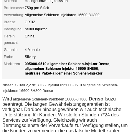
Material:
Hochgeschwindigkeitsstahl
Bruttomasse:
750g pro Stück
Anwendung:
Allgemeine Schienen-Injektoren 16600-8H800
Bransd:
ORTIZ
Bedingung:
neuer Injektor
Herein
China
gemacht:
Garantie:
4 Monate
Farbe:
Slivery
095000-0510 allgemeiner Schienen-Injektor Denso
Markieren:
,
allgemeiner Schienen-Injektor 16600-8H800
,
neutrales Paket-allgemeiner Schienen-Injektor
Nissan X-Trail 2,2 dci YD22 Injektor 095000-0510 allgemeine Schienen-
Injektoren 16600-8H800 Denso
Wird
Denso
Isuzu
allgemeine Schienen-Injektoren 16600-8H800
beantragt. Die langen Gewährleistungsgarantien ist
verfügbar. Darüber hinaus gewähren wir auch technische
Unterstützung für Kunden. Wir stellen Stunden 7*24 des
Services zur Verfügung. Gleichzeitig wir auch
Beratungsdienste der Vorverkäufe zur Verfügung stellen, um
die Kunden zu vermeiden, die das falsche Modell kaufen.