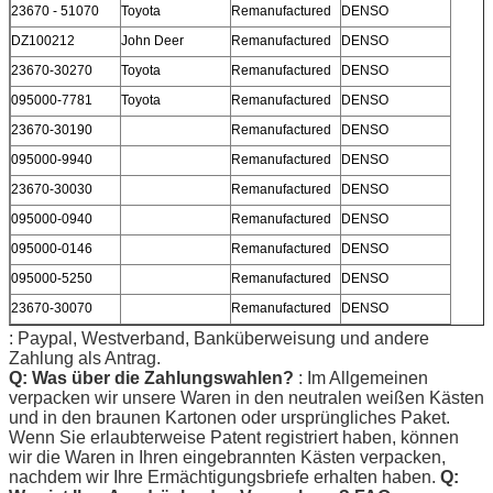
23670 - 51070
Toyota
Remanufactured
DENSO
DZ100212
John Deer
Remanufactured
DENSO
23670-30270
Toyota
Remanufactured
DENSO
095000-7781
Toyota
Remanufactured
DENSO
23670-30190
Remanufactured
DENSO
095000-9940
Remanufactured
DENSO
23670-30030
Remanufactured
DENSO
095000-0940
Remanufactured
DENSO
095000-0146
Remanufactured
DENSO
095000-5250
Remanufactured
DENSO
23670-30070
Remanufactured
DENSO
: Paypal, Westverband, Banküberweisung und andere
Zahlung als Antrag.
Q: Was über die Zahlungswahlen?
: Im Allgemeinen
verpacken wir unsere Waren in den neutralen weißen Kästen
und in den braunen Kartonen oder ursprüngliches Paket.
Wenn Sie erlaubterweise Patent registriert haben, können
wir die Waren in Ihren eingebrannten Kästen verpacken,
nachdem wir Ihre Ermächtigungsbriefe erhalten haben.
Q: