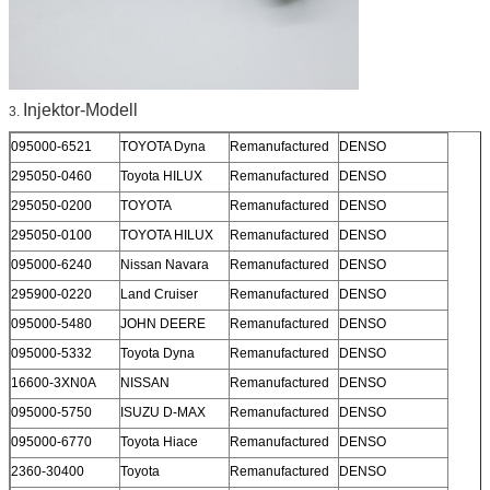
Injektor-Modell
3.
095000-6521
TOYOTA Dyna
Remanufactured
DENSO
295050-0460
Toyota HILUX
Remanufactured
DENSO
295050-0200
TOYOTA
Remanufactured
DENSO
295050-0100
TOYOTA HILUX
Remanufactured
DENSO
095000-6240
Nissan Navara
Remanufactured
DENSO
295900-0220
Land Cruiser
Remanufactured
DENSO
095000-5480
JOHN DEERE
Remanufactured
DENSO
095000-5332
Toyota Dyna
Remanufactured
DENSO
16600-3XN0A
NISSAN
Remanufactured
DENSO
095000-5750
ISUZU D-MAX
Remanufactured
DENSO
095000-6770
Toyota Hiace
Remanufactured
DENSO
2360-30400
Toyota
Remanufactured
DENSO