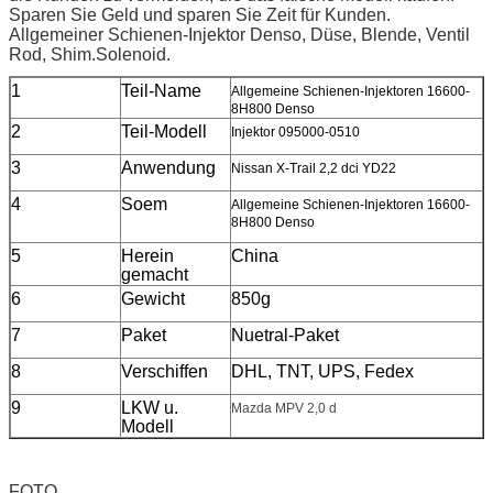
Sparen Sie Geld und sparen Sie Zeit für Kunden.
Allgemeiner Schienen-Injektor Denso, Düse, Blende, Ventil
Rod, Shim.Solenoid.
1
Teil-Name
Allgemeine Schienen-Injektoren 16600-
8H800 Denso
2
Teil-Modell
Injektor 095000-0510
3
Anwendung
Nissan X-Trail 2,2 dci YD22
4
Soem
Allgemeine Schienen-Injektoren 16600-
8H800 Denso
5
Herein
China
gemacht
6
Gewicht
850g
7
Paket
Nuetral-Paket
8
Verschiffen
DHL, TNT, UPS, Fedex
9
LKW u.
Mazda MPV 2,0 d
Modell
FOTO