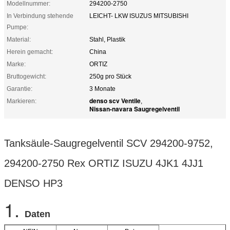
Modellnummer:
294200-2750
In Verbindung stehende
LEICHT- LKW ISUZUS MITSUBISHI
Pumpe:
Material:
Stahl, Plastik
Herein gemacht:
China
Marke:
ORTIZ
Bruttogewicht:
250g pro Stück
Garantie:
3 Monate
denso scv Ventile
Markieren:
,
Nissan-navara Saugregelventil
Tanksäule-Saugregelventil SCV 294200-9752,
294200-2750 Rex ORTIZ ISUZU 4JK1 4JJ1
DENSO HP3
1.
Daten