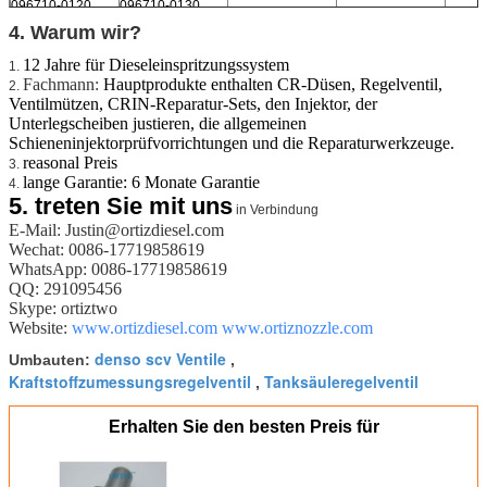
096710-0120
096710-0130
4. Warum wir?
12 Jahre für Dieseleinspritzungssystem
1.
Fachmann:
Hauptprodukte enthalten CR-Düsen, Regelventil,
2.
Ventilmützen, CRIN-Reparatur-Sets, den Injektor, der
Unterlegscheiben justieren, die allgemeinen
Schieneninjektorprüfvorrichtungen und die Reparaturwerkzeuge.
reasonal Preis
3.
lange Garantie: 6 Monate Garantie
4.
5.
treten Sie mit uns
in Verbindung
E-Mail: Justin@ortizdiesel.com
Wechat: 0086-17719858619
WhatsApp: 0086-17719858619
QQ: 291095456
Skype: ortiztwo
Website:
www.ortizdiesel.com
www.ortiznozzle.com
denso scv Ventile
Umbauten:
,
Kraftstoffzumessungsregelventil
Tanksäuleregelventil
,
Erhalten Sie den besten Preis für