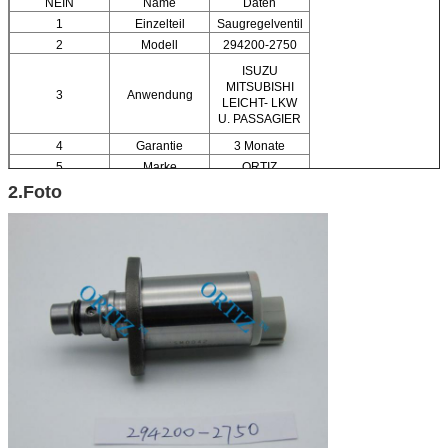
NEIN
Name
Daten
1
Einzelteil
Saugregelventil
2
Modell
294200-2750
ISUZU
MITSUBISHI
3
Anwendung
LEICHT- LKW
U. PASSAGIER
4
Garantie
3 Monate
5
Marke
ORTIZ
2.Foto