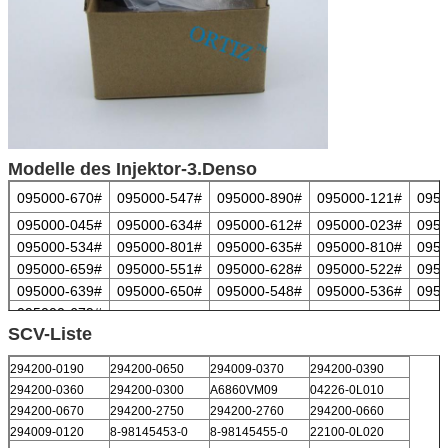
Modelle des Injektor-3.Denso
095000-670#
095000-547#
095000-890#
095000-121#
0950
095000-045#
095000-634#
095000-612#
095000-023#
0950
095000-534#
095000-801#
095000-635#
095000-810#
0950
095000-659#
095000-551#
095000-628#
095000-522#
0950
095000-639#
095000-650#
095000-548#
095000-536#
0950
095000-679#
SCV-Liste
294200-0190
294200-0650
294009-0370
294200-0390
294200-0360
294200-0300
A6860VM09
04226-0L010
294200-0670
294200-2750
294200-2760
294200-0660
294009-0120
8-98145453-0
8-98145455-0
22100-0L020