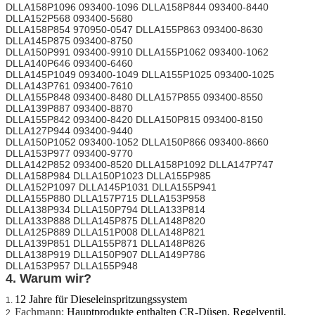
DLLA158P1096 093400-1096 DLLA158P844 093400-8440
DLLA152P568 093400-5680
DLLA158P854 970950-0547 DLLA155P863 093400-8630
DLLA145P875 093400-8750
DLLA150P991 093400-9910 DLLA155P1062 093400-1062
DLLA140P646 093400-6460
DLLA145P1049 093400-1049 DLLA155P1025 093400-1025
DLLA143P761 093400-7610
DLLA155P848 093400-8480 DLLA157P855 093400-8550
DLLA139P887 093400-8870
DLLA155P842 093400-8420 DLLA150P815 093400-8150
DLLA127P944 093400-9440
DLLA150P1052 093400-1052 DLLA150P866 093400-8660
DLLA153P977 093400-9770
DLLA142P852 093400-8520 DLLA158P1092 DLLA147P747
DLLA158P984 DLLA150P1023 DLLA155P985
DLLA152P1097 DLLA145P1031 DLLA155P941
DLLA155P880 DLLA157P715 DLLA153P958
DLLA138P934 DLLA150P794 DLLA133P814
DLLA133P888 DLLA145P875 DLLA148P820
DLLA125P889 DLLA151P008 DLLA148P821
DLLA139P851 DLLA155P871 DLLA148P826
DLLA138P919 DLLA150P907 DLLA149P786
DLLA153P957 DLLA155P948
4. Warum wir?
12 Jahre für Dieseleinspritzungssystem
1.
Fachmann:
Hauptprodukte enthalten CR-Düsen, Regelventil,
2.