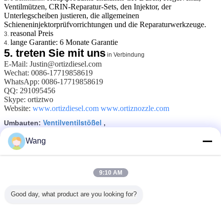
Ventilmützen, CRIN-Reparatur-Sets, den Injektor, der
Unterlegscheiben justieren, die allgemeinen
Schieneninjektorprüfvorrichtungen und die Reparaturwerkzeuge.
reasonal Preis
3.
lange Garantie: 6 Monate Garantie
4.
5.
treten Sie mit uns
in Verbindung
E-Mail: Justin@ortizdiesel.com
Wechat: 0086-17719858619
WhatsApp: 0086-17719858619
QQ: 291095456
Skype: ortiztwo
Website:
www.ortizdiesel.com
www.ortiznozzle.com
Ventilventilstößel
Umbauten:
,
Allgemeines Schienen-Injektor-Ventil
Kolben Pleuelstange
,
Wang
Erhalten Sie den besten Preis für
9:10 AM
68 . 45MM Längen-Ventil-Rod 4.
Good day, what product are you looking for?
3MM Bruttomasse der
Durchmesser-silbrige Farbe350g