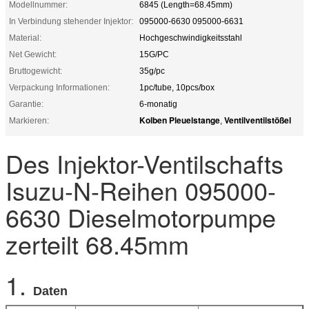
Modellnummer:
6845 (Length=68.45mm)
In Verbindung stehender Injektor:
095000-6630 095000-6631
Material:
Hochgeschwindigkeitsstahl
Net Gewicht:
15G/PC
Bruttogewicht:
35g/pc
Verpackung Informationen:
1pc/tube, 10pcs/box
Garantie:
6-monatig
Kolben Pleuelstange
Ventilventilstößel
Markieren:
,
Des Injektor-Ventilschafts
Isuzu-N-Reihen 095000-
6630 Dieselmotorpumpe
zerteilt 68.45mm
1.
Daten