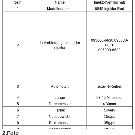
Nein.
Name
InjektorVentilschaft
1
Modellnummer:
6845 Injektor Rod
095000-6630 095000-
In Verbindung stehender
2
6631
Injektor:
095000-6632
3
Automotor:
Isuzu-N-Reihen
4
Länge
68,45 Millimeter
5
Durchmesser
4.30mm
6
Farbe:
Slivery
7
Nettogewicht:
15g/pc
8
Bruttomasse:
35g/pc
9
Markenname:
ORTIZ
2.Foto