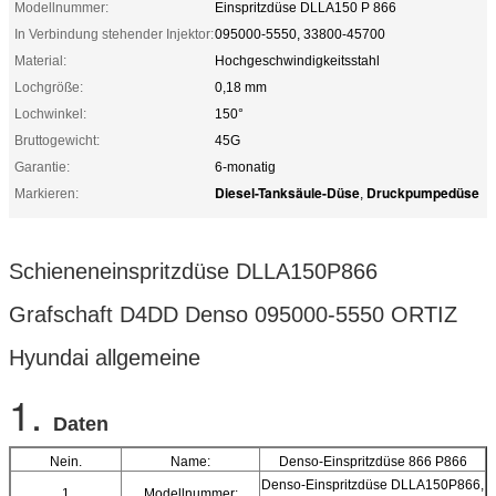
Modellnummer:
Einspritzdüse DLLA150 P 866
In Verbindung stehender Injektor:
095000-5550, 33800-45700
Material:
Hochgeschwindigkeitsstahl
Lochgröße:
0,18 mm
Lochwinkel:
150°
Bruttogewicht:
45G
Garantie:
6-monatig
Diesel-Tanksäule-Düse
Druckpumpedüse
Markieren:
,
Schieneneinspritzdüse DLLA150P866
Grafschaft D4DD Denso 095000-5550 ORTIZ
Hyundai allgemeine
1.
Daten
Nein.
Name:
Denso-Einspritzdüse 866 P866
Denso-Einspritzdüse DLLA150P866,
1
Modellnummer: