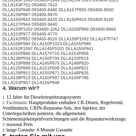
DLLA143P761 093400-7610
DLLA155P848 093400-8480 DLLA157P855 093400-8550
DLLA139P887 093400-8870
DLLA155P842 093400-8420 DLLA150P815 093400-8150
DLLA127P944 093400-9440
DLLA150P1052 093400-1052 DLLA150P866 093400-8660
DLLA153P977 093400-9770
DLLA142P852 093400-8520 DLLA158P1092 DLLA147P747
DLLA158P984 DLLA150P1023 DLLA155P985
DLLA152P1097 DLLA145P1031 DLLA155P941
DLLA155P880 DLLA157P715 DLLA153P958
DLLA138P934 DLLA150P794 DLLA133P814
DLLA133P888 DLLA145P875 DLLA148P820
DLLA125P889 DLLA151P008 DLLA148P821
DLLA139P851 DLLA155P871 DLLA148P826
DLLA138P919 DLLA150P907 DLLA149P786
DLLA153P957 DLLA155P948
4. Warum wir?
12 Jahre für Dieseleinspritzungssystem
1.
Fachmann:
Hauptprodukte enthalten CR-Düsen, Regelventil,
2.
Ventilmützen, CRIN-Reparatur-Sets, den Injektor, der
Unterlegscheiben justieren, die allgemeinen
Schieneninjektorprüfvorrichtungen und die Reparaturwerkzeuge.
reasonal Preis
3.
lange Garantie: 6 Monate Garantie
4.