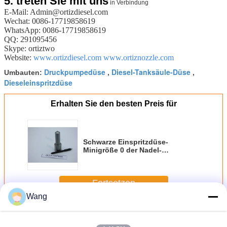
5.
treten Sie mit uns
in Verbindung
E-Mail: Admin@ortizdiesel.com
Wechat: 0086-17719858619
WhatsApp: 0086-17719858619
QQ: 291095456
Skype: ortiztwo
Website:
www.ortizdiesel.com
www.ortiznozzle.com
Druckpumpedüse
Diesel-Tanksäule-Düse
Umbauten:
,
,
Dieseleinspritzdüse
Erhalten Sie den besten Preis für
Schwarze Einspritzdüse-
Minigröße 0 der Nadel-
Farbedenso. 18MM Loch
DLLA150P866
Fortsetzen
Wang
Denso-Einspritzdüse
Mehr