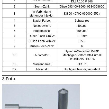
DLLA 150 P 866
2
Soem-Zahl:
Düse 093400-8660, 0934008660
In Verbindung
3
33800-45700 095000-555#
stehender Injektor:
4
Nadel-Farbe:
Schwarzes
5
Nettogewicht:
40g/pc
6
Bruttomasse:
50g/pc
7
Düsen-Loch-Größe:
0.18mm
8
Düsen-Loch-Winkel:
150
9
Düsen-Loch-Zahl:
6
Hyundai-Grafschaft D4DD
10
Automotor:
Mächtiger Grafschafts-Euro III
HYUNDAIS HD78W
11
Markenname:
ORTIZ
12
Material:
Hochgeschwindigkeitsstahl
2.Foto