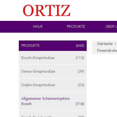
HAUS
PRODUKTE
ÜBER 
Startseite
PRODUKTE
(644)
Powerstrok
Bosch-Einspritzdüse
(113)
Denso-Einspritzdüse
(39)
Delphi-Einspritzdüse
(23)
Allgemeiner Schieneninjektor
Bosch
(116)