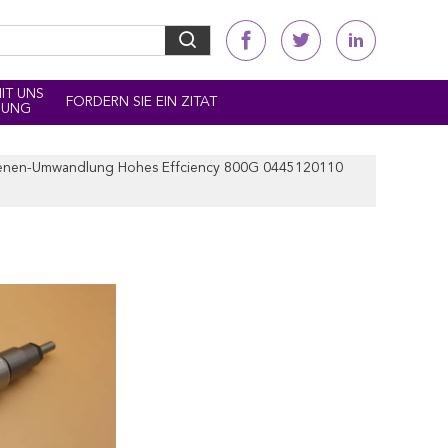
MIT UNS
FORDERN SIE EIN ZITAT
DUNG
hienen-Umwandlung Hohes Effciency 800G 0445120110