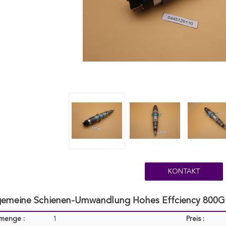
KONTAKT
llgemeine Schienen-Umwandlung Hohes Effciency 800
lmenge :
1
Preis :