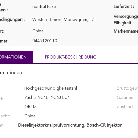
g
nuetral Paket
Lieferzeit :
en :
Versorgungs
edingungen :
Western Union, Moneygram, T/T
Fähigkeit :
China
t:
Markenname
0445120110
mer:
FORMATIONEN
PRODUKT-BESCHREIBUNG
ormationen
Hochgeschwindigkeitsstahl
Bruttogewi
g:
Yuchai YC4E, YC6J EU4
Garantie:
ORTIZ
Zustand:
acht:
China
en:
Dieselinjektorknallprüfvorrichtung
,
Bosch-CR Injektor