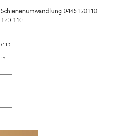
ne Schienenumwandlung 0445120110
 120 110
0 110
gen