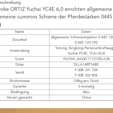
eschreibung
roke ORTIZ Yuchai YC4E 6,0 errichten allgemei
gemeine cummins Schiene der Pferdestärken 0445
N
Name
Daten
allgemeiner Schieneninjektor 0 445 12
Einzelteil
0 445 120 292
Yutong, Kinglong-Personenkraftwa
Anwendung
Yuchai YC4E, YC6J EU4
Soem
YUCHAI J6A00-1112100-A38
Düse
DLLA148P1688
F 00R J01 704
Ventil
F 00R J02 806
Bruttomasse
0.8kg pro Stück
Garantie
3-monatig
Bedingung
Neu
Herein gemacht
China