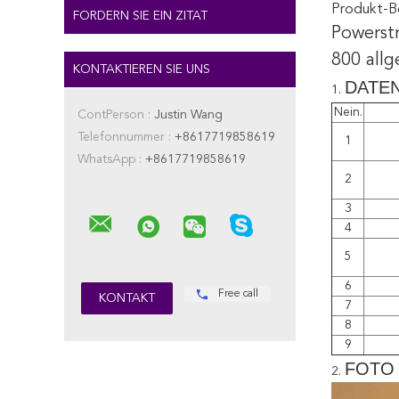
Produkt-B
FORDERN SIE EIN ZITAT
Powerst
800 all
KONTAKTIEREN SIE UNS
DATE
1.
Nein.
ContPerson :
Justin Wang
Telefonnummer :
+8617719858619
1
WhatsApp :
+8617719858619
2
3
4
5
6
Free call
7
8
9
FOTO
2.