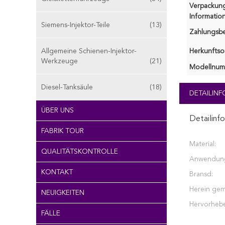
Verpackun
Information
Siemens-Injektor-Teile
(13)
Zahlungsb
Allgemeine Schienen-Injektor-
Herkunftsor
Werkzeuge
(21)
Modellnum
Diesel-Tanksäule
(18)
DETAILIN
ÜBER UNS
Detailinf
FABRIK TOUR
Material:
QUALITÄTSKONTROLLE
Anwendun
KONTAKT
Bransd:
Herein gem
NEUIGKEITEN
Hervorheb
FÄLLE