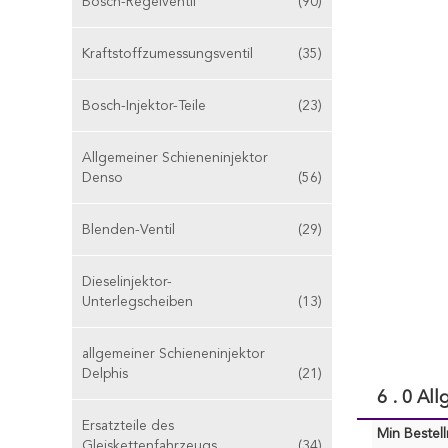
Bosch-Regelventil
(90)
Kraftstoffzumessungsventil
(35)
Bosch-Injektor-Teile
(23)
Allgemeiner Schieneninjektor
Denso
(56)
Blenden-Ventil
(29)
Dieselinjektor-
Unterlegscheiben
(13)
allgemeiner Schieneninjektor
Delphis
(21)
6 . 0 A
Ersatzteile des
Min Bestel
Gleiskettenfahrzeugs
(34)