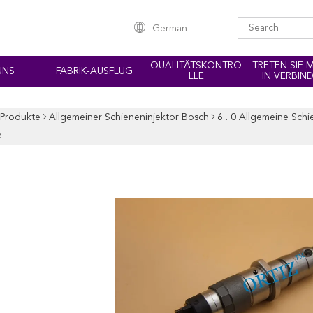
German
QUALITÄTSKONTRO
TRETEN SIE 
UNS
FABRIK-AUSFLUG
LLE
IN VERBIN
Produkte
Allgemeiner Schieneninjektor Bosch
6 . 0 Allgemeine Sc
e