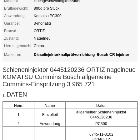
Material:
Hochgeschwindigkeitsstahl
Bruttogewicht:
800g pro Stück
Anwendung:
Komatsu PC300
Garantie:
3-monatig
Bransd:
ORTIZ
Zustand:
Nagelneu
Herein gemacht:
China
Dieselinjektorknallprüfvorrichtung
Bosch-CR Injektor
Markieren:
,
Schieneninjektor 0445120236 ORTIZ nagelneue
KOMATSU Cummins Bosch allgemeine
Cummins-Einspritzung 3 965 721
DATEN
1.
Nein.
Name
Daten
allgemeiner Schieneninjektor
1
Einzelteil
0445120236
2
Anwendung
PC300
6745-11-3102
84346812