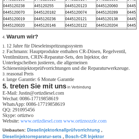
0445120238
445120255
0445120123
0445120060
04451
0445120070
0445120182
0445120074
0445120289
04451
0445120019
0445120236
0445120121
0445120138
04451
0445120020
0445120146
0445120122
0445120204
04451
0445110181
0445110189
0445120024
Warum wir?
4.
12 Jahre für Dieseleinspritzungssystem
1.
Fachmann: Hauptprodukte enthalten CR-Düsen, Regelventil,
2.
Ventilmützen, CRIN-Reparatur-Sets, den Injektor, der
Unterlegscheiben justieren, die allgemeinen
Schieneninjektorprüfvorrichtungen und die Reparaturwerkzeuge.
reasonal Preis
3.
lange Garantie: 6 Monate Garantie
4.
5. treten Sie mit uns
in Verbindung
E-Mail: Justin@ortizdiesel.com
Wechat: 0086-17719858619
WhatsApp: 0086-17719858619
QQ: 291095456
Skype: ortiztwo
Website:
www.ortizdiesel.com
www.ortiznozzle.com
Dieselinjektorknallprüfvorrichtung
Umbauten:
,
Dieselinjektorreparatur-sets
Bosch-CR Injektor
,