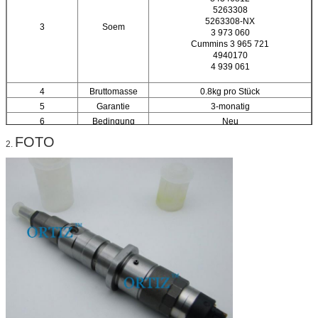
5263308
5263308-NX
3
Soem
3 973 060
Cummins 3 965 721
4940170
4 939 061
4
Bruttomasse
0.8kg pro Stück
5
Garantie
3-monatig
6
Bedingung
Neu
7
Herein gemacht
China
FOTO
2.