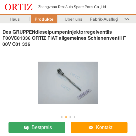
Zhengzhou Rex Auto Spare Parts Co.,Ltd
Haus
Produkte
Über uns
Fabrik-Ausflug
>>
Des GRUPPENdieselpumpeninjektorregelventils
F00VC01336 ORTIZ FIAT allgemeines Schienenventil F
00V C01 336
Bestpreis
Kontakt