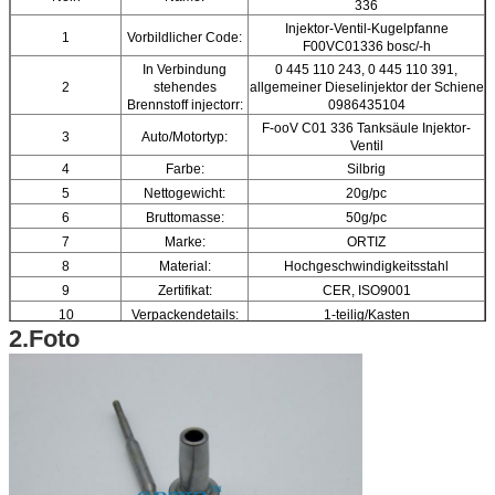
336
Injektor-Ventil-Kugelpfanne
1
Vorbildlicher Code:
F00VC01336 bosc/-h
In Verbindung
0 445 110 243, 0 445 110 391,
2
stehendes
allgemeiner Dieselinjektor der Schiene
Brennstoff injectorr:
0986435104
F-ooV C01 336 Tanksäule Injektor-
3
Auto/Motortyp:
Ventil
4
Farbe:
Silbrig
5
Nettogewicht:
20g/pc
6
Bruttomasse:
50g/pc
7
Marke:
ORTIZ
8
Material:
Hochgeschwindigkeitsstahl
9
Zertifikat:
CER, ISO9001
10
Verpackendetails:
1-teilig/Kasten
2.Foto
11
Kasten-Größe:
12,5 (cm) *2.5 (cm) *2.5 (cm)
12
Garantie:
6 Monate