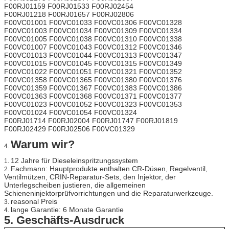
F00RJ01159 F00RJ01533 F00RJ02454
F00RJ01218 F00RJ01657 F00RJ02806
F00VC01001 F00VC01033 F00VC01306 F00VC01328
F00VC01003 F00VC01034 F00VC01309 F00VC01334
F00VC01005 F00VC01038 F00VC01310 F00VC01338
F00VC01007 F00VC01043 F00VC01312 F00VC01346
F00VC01013 F00VC01044 F00VC01313 F00VC01347
F00VC01015 F00VC01045 F00VC01315 F00VC01349
F00VC01022 F00VC01051 F00VC01321 F00VC01352
F00VC01358 F00VC01365 F00VC01380 F00VC01376
F00VC01359 F00VC01367 F00VC01383 F00VC01386
F00VC01363 F00VC01368 F00VC01371 F00VC01377
F00VC01023 F00VC01052 F00VC01323 F00VC01353
F00VC01024 F00VC01054 F00VC01324
F00RJ01714 F00RJ02004 F00RJ01747 F00RJ01819
F00RJ02429 F00RJ02506 F00VC01329
Warum wir?
4.
12 Jahre für Dieseleinspritzungssystem
1.
Fachmann: Hauptprodukte enthalten CR-Düsen, Regelventil,
2.
Ventilmützen, CRIN-Reparatur-Sets, den Injektor, der
Unterlegscheiben justieren, die allgemeinen
Schieneninjektorprüfvorrichtungen und die Reparaturwerkzeuge.
reasonal Preis
3.
lange Garantie: 6 Monate Garantie
4.
5.
Geschäfts-Ausdruck