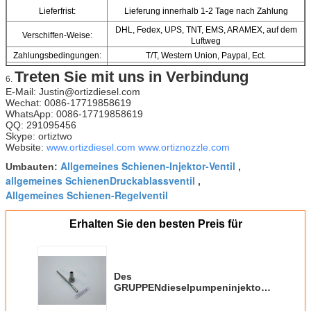
Lieferfrist:
Lieferung innerhalb 1-2 Tage nach Zahlung
DHL, Fedex, UPS, TNT, EMS, ARAMEX, auf dem
Verschiffen-Weise:
Luftweg
Zahlungsbedingungen:
T/T, Western Union, Paypal, Ect.
Gegenwärtiger
Treten Sie mit uns in Verbindung
Südamerika, Europa, mittlerer Osten, Afrika, Asien
6.
Ausfuhrmarkt:
E-Mail: Justin@ortizdiesel.com
Wechat: 0086-17719858619
WhatsApp: 0086-17719858619
QQ: 291095456
Skype: ortiztwo
Website:
www.ortizdiesel.com
www.ortiznozzle.com
Allgemeines Schienen-Injektor-Ventil
Umbauten:
,
allgemeines SchienenDruckablassventil
,
Allgemeines Schienen-Regelventil
Erhalten Sie den besten Preis für
Des
GRUPPENdieselpumpeninjektorregelventi
F00VC01336 ORTIZ FIAT
allgemeines Schienenventil F 00V