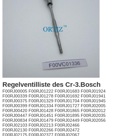
Regelventilliste des Cr-3.Bosch
F00RJ00005 F00RJ01222 F00RJ01683 F00RJ01924
F00RJ00339 F00RJ01278 F00RJ01692 F00RJ01941
F00RJ00375 F00RJ01329 F00RJ01704 F00RJ01945
F00RJ00399 F00RJ01334 F00RJ01727 F00RJ02005
F00RJ00420 F00RJ01428 F00RJ01865 F00RJ02012
F00RJ00447 F00RJ01451 F00RJ01895 F00RJ02035
F00RJ00834 F00RJ01479 F00RJ02449 F00RJ02056
F00RJ02103 F00RJ02213 F00RJ02466
F00RJ02130 F00RJ02266 F00RJ02472
F00RJ02175 F00RJ02377 F00RJ02067