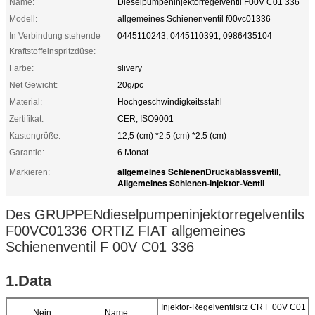
Name:
Dieselpumpeninjektorregelventil F00V C01 336
Modell:
allgemeines Schienenventil f00vc01336
In Verbindung stehende
0445110243, 0445110391, 0986435104
Kraftstoffeinspritzdüse:
Farbe:
slivery
Net Gewicht:
20g/pc
Material:
Hochgeschwindigkeitsstahl
Zertifikat:
CER, ISO9001
Kastengröße:
12,5 (cm) *2.5 (cm) *2.5 (cm)
Garantie:
6 Monat
allgemeines SchienenDruckablassventil
Markieren:
,
Allgemeines Schienen-Injektor-Ventil
Des GRUPPENdieselpumpeninjektorregelventils
F00VC01336 ORTIZ FIAT allgemeines
Schienenventil F 00V C01 336
1.Data
Injektor-Regelventilsitz CR F 00V C01
Nein
Name: