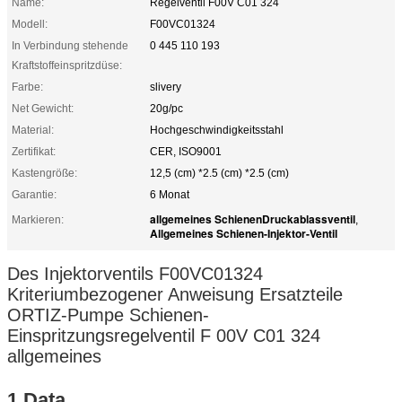
Name:
Regelventil F00V C01 324
Modell:
F00VC01324
In Verbindung stehende
0 445 110 193
Kraftstoffeinspritzdüse:
Farbe:
slivery
Net Gewicht:
20g/pc
Material:
Hochgeschwindigkeitsstahl
Zertifikat:
CER, ISO9001
Kastengröße:
12,5 (cm) *2.5 (cm) *2.5 (cm)
Garantie:
6 Monat
allgemeines SchienenDruckablassventil
Markieren:
,
Allgemeines Schienen-Injektor-Ventil
Des Injektorventils F00VC01324
Kriteriumbezogener Anweisung Ersatzteile
ORTIZ-Pumpe Schienen-
Einspritzungsregelventil F 00V C01 324
allgemeines
1.Data