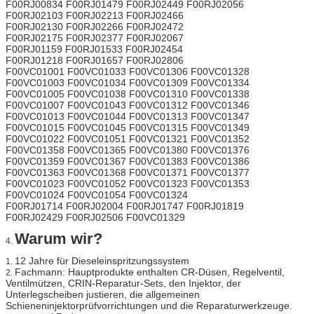
F00RJ00834 F00RJ01479 F00RJ02449 F00RJ02056
F00RJ02103 F00RJ02213 F00RJ02466
F00RJ02130 F00RJ02266 F00RJ02472
F00RJ02175 F00RJ02377 F00RJ02067
F00RJ01159 F00RJ01533 F00RJ02454
F00RJ01218 F00RJ01657 F00RJ02806
F00VC01001 F00VC01033 F00VC01306 F00VC01328
F00VC01003 F00VC01034 F00VC01309 F00VC01334
F00VC01005 F00VC01038 F00VC01310 F00VC01338
F00VC01007 F00VC01043 F00VC01312 F00VC01346
F00VC01013 F00VC01044 F00VC01313 F00VC01347
F00VC01015 F00VC01045 F00VC01315 F00VC01349
F00VC01022 F00VC01051 F00VC01321 F00VC01352
F00VC01358 F00VC01365 F00VC01380 F00VC01376
F00VC01359 F00VC01367 F00VC01383 F00VC01386
F00VC01363 F00VC01368 F00VC01371 F00VC01377
F00VC01023 F00VC01052 F00VC01323 F00VC01353
F00VC01024 F00VC01054 F00VC01324
F00RJ01714 F00RJ02004 F00RJ01747 F00RJ01819
F00RJ02429 F00RJ02506 F00VC01329
Warum wir?
4.
12 Jahre für Dieseleinspritzungssystem
1.
Fachmann: Hauptprodukte enthalten CR-Düsen, Regelventil,
2.
Ventilmützen, CRIN-Reparatur-Sets, den Injektor, der
Unterlegscheiben justieren, die allgemeinen
Schieneninjektorprüfvorrichtungen und die Reparaturwerkzeuge.