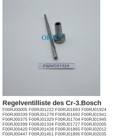
Regelventilliste des Cr-3.Bosch
F00RJ00005 F00RJ01222 F00RJ01683 F00RJ01924
F00RJ00339 F00RJ01278 F00RJ01692 F00RJ01941
F00RJ00375 F00RJ01329 F00RJ01704 F00RJ01945
F00RJ00399 F00RJ01334 F00RJ01727 F00RJ02005
F00RJ00420 F00RJ01428 F00RJ01865 F00RJ02012
F00RJ00447 F00RJ01451 F00RJ01895 F00RJ02035