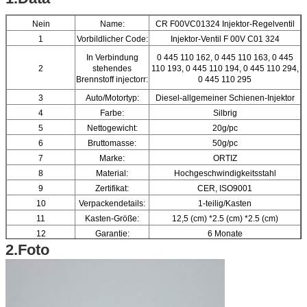
Nein
Name:
CR F00VC01324 Injektor-Regelventil
1
Vorbildlicher Code:
Injektor-Ventil F 00V C01 324
In Verbindung
0 445 110 162, 0 445 110 163, 0 445
2
stehendes
110 193, 0 445 110 194, 0 445 110 294,
Brennstoff injectorr:
0 445 110 295
3
Auto/Motortyp:
Diesel-allgemeiner Schienen-Injektor
4
Farbe:
Silbrig
5
Nettogewicht:
20g/pc
6
Bruttomasse:
50g/pc
7
Marke:
ORTIZ
8
Material:
Hochgeschwindigkeitsstahl
9
Zertifikat:
CER, ISO9001
10
Verpackendetails:
1-teilig/Kasten
11
Kasten-Größe:
12,5 (cm) *2.5 (cm) *2.5 (cm)
12
Garantie:
6 Monate
2.Foto