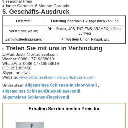
reasonal Preis
3.
lange Garantie: 6 Monate Garantie
4.
5.
Geschäfts-Ausdruck
Lieferfrist:
Lieferung innerhalb 1-2 Tage nach Zahlung
DHL, Fedex, UPS, TNT, EMS, ARAMEX, auf dem
Verschiffen-Weise:
Luftweg
Zahlungsbedingungen:
T/T, Western Union, Paypal, Ect.
Gegenwärtiger
Treten Sie mit uns in Verbindung
Südamerika, Europa, mittlerer Osten, Afrika, Asien
6.
Ausfuhrmarkt:
E-Mail: Justin@ortizdiesel.com
Wechat: 0086-17719858619
WhatsApp: 0086-17719858619
QQ: 291095456
Skype: ortiztwo
Website:
www.ortizdiesel.com
www.ortiznozzle.com
Allgemeines Schienen-Injektor-Ventil
Umbauten:
,
allgemeines SchienenDruckablassventil
,
Allgemeines Schienen-Regelventil
Erhalten Sie den besten Preis für