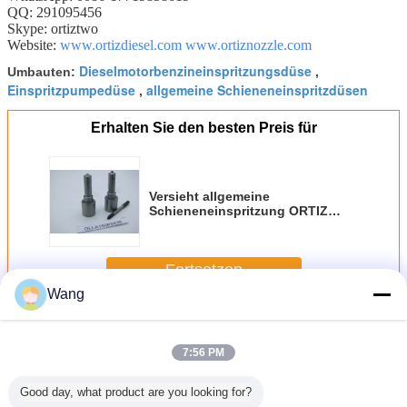
QQ: 291095456
Skype: ortiztwo
Website:
www.ortizdiesel.com
www.ortiznozzle.com
Dieselmotorbenzineinspritzungsdüse
Umbauten:
,
Einspritzpumpedüse
allgemeine Schieneneinspritzdüsen
,
Erhalten Sie den besten Preis für
Versieht allgemeine
Schieneneinspritzung ORTIZ
ISUZU 0445110630 Düse
0433172439 der Maschine
DLLA150P2439 mit einer Düse
Fortsetzen
Wang
Bosch-Einspritzdüse
Mehr
7:56 PM
Good day, what product are you looking for?