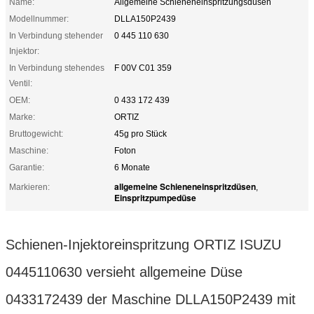
Name:
Allgemeine Schieneneinspritzungsdüsen
Modellnummer:
DLLA150P2439
In Verbindung stehender
0 445 110 630
Injektor:
In Verbindung stehendes
F 00V C01 359
Ventil:
OEM:
0 433 172 439
Marke:
ORTIZ
Bruttogewicht:
45g pro Stück
Maschine:
Foton
Garantie:
6 Monate
allgemeine Schieneneinspritzdüsen
Markieren:
,
Einspritzpumpedüse
Schienen-Injektoreinspritzung ORTIZ ISUZU
0445110630 versieht allgemeine Düse
0433172439 der Maschine DLLA150P2439 mit