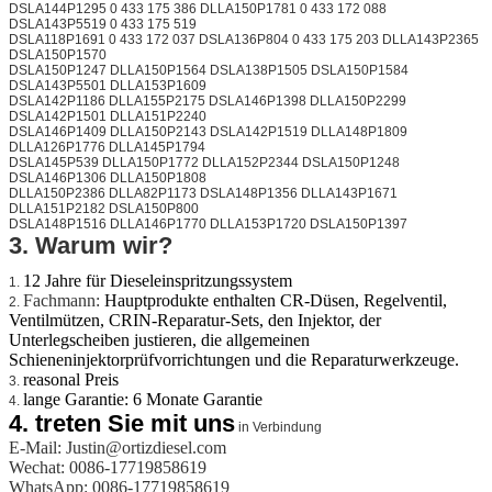
DSLA144P1295 0 433 175 386 DLLA150P1781 0 433 172 088
DSLA143P5519 0 433 175 519
DSLA118P1691 0 433 172 037 DSLA136P804 0 433 175 203 DLLA143P2365
DSLA150P1570
DSLA150P1247 DLLA150P1564 DSLA138P1505 DSLA150P1584
DSLA143P5501 DLLA153P1609
DSLA142P1186 DLLA155P2175 DSLA146P1398 DLLA150P2299
DSLA142P1501 DLLA151P2240
DSLA146P1409 DLLA150P2143 DSLA142P1519 DLLA148P1809
DLLA126P1776 DLLA145P1794
DSLA145P539 DLLA150P1772 DLLA152P2344 DSLA150P1248
DSLA146P1306 DLLA150P1808
DLLA150P2386 DLLA82P1173 DSLA148P1356 DLLA143P1671
DLLA151P2182 DSLA150P800
DSLA148P1516 DLLA146P1770 DLLA153P1720 DSLA150P1397
3. Warum wir?
12 Jahre für Dieseleinspritzungssystem
1.
Fachmann:
Hauptprodukte enthalten CR-Düsen, Regelventil,
2.
Ventilmützen, CRIN-Reparatur-Sets, den Injektor, der
Unterlegscheiben justieren, die allgemeinen
Schieneninjektorprüfvorrichtungen und die Reparaturwerkzeuge.
reasonal Preis
3.
lange Garantie: 6 Monate Garantie
4.
4.
treten Sie mit uns
in Verbindung
E-Mail: Justin@ortizdiesel.com
Wechat: 0086-17719858619
WhatsApp: 0086-17719858619