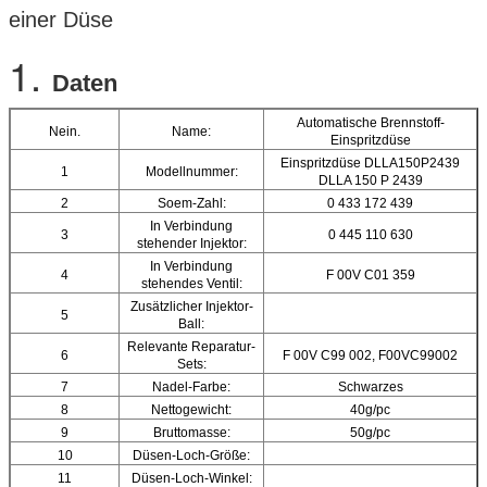
einer Düse
1.
Daten
Automatische Brennstoff-
Nein.
Name:
Einspritzdüse
Einspritzdüse DLLA150P2439
1
Modellnummer:
DLLA 150 P 2439
2
Soem-Zahl:
0 433 172 439
In Verbindung
3
0 445 110 630
stehender Injektor:
In Verbindung
4
F 00V C01 359
stehendes Ventil:
Zusätzlicher Injektor-
5
Ball:
Relevante Reparatur-
6
F 00V C99 002, F00VC99002
Sets:
7
Nadel-Farbe:
Schwarzes
8
Nettogewicht:
40g/pc
9
Bruttomasse:
50g/pc
10
Düsen-Loch-Größe:
11
Düsen-Loch-Winkel: