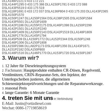
DLLA148P2221 0 433 172 221
DSLA144P1295 0 433 175 386 DLLA150P1781 0 433 172 088
DSLA143P5519 0 433 175 519
DSLA118P1691 0 433 172 037 DSLA136P804 0 433 175 203 DLLA143P2365
DSLA150P1570
DSLA150P1247 DLLA150P1564 DSLA138P1505 DSLA150P1584
DSLA143P5501 DLLA153P1609
DSLA142P1186 DLLA155P2175 DSLA146P1398 DLLA150P2299
DSLA142P1501 DLLA151P2240
DSLA146P1409 DLLA150P2143 DSLA142P1519 DLLA148P1809
DLLA126P1776 DLLA145P1794
DSLA145P539 DLLA150P1772 DLLA152P2344 DSLA150P1248
DSLA146P1306 DLLA150P1808
DLLA150P2386 DLLA82P1173 DSLA148P1356 DLLA143P1671
DLLA151P2182 DSLA150P800
DSLA148P1516 DLLA146P1770 DLLA153P1720 DSLA150P1397
3. Warum wir?
12 Jahre für Dieseleinspritzungssystem
1.
Fachmann:
Hauptprodukte enthalten CR-Düsen, Regelventil,
2.
Ventilmützen, CRIN-Reparatur-Sets, den Injektor, der
Unterlegscheiben justieren, die allgemeinen
Schieneninjektorprüfvorrichtungen und die Reparaturwerkzeuge.
reasonal Preis
3.
lange Garantie: 6 Monate Garantie
4.
4.
treten Sie mit uns
in Verbindung
E-Mail: Justin@ortizdiesel.com
Wechat: 0086-17719858619