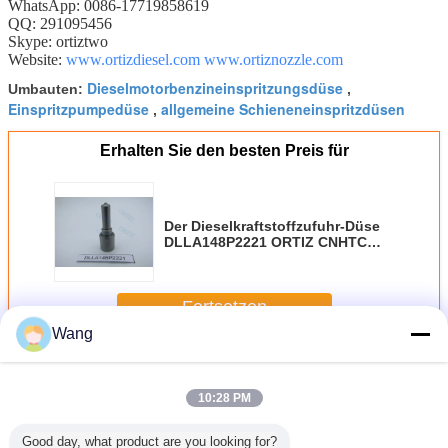
WhatsApp: 0086-17719858619
QQ: 291095456
Skype: ortiztwo
Website:
www.ortizdiesel.com
www.ortiznozzle.com
Dieselmotorbenzineinspritzungsdüse
Umbauten:
,
Einspritzpumpedüse
allgemeine Schieneneinspritzdüsen
,
Erhalten Sie den besten Preis für
Der Dieselkraftstoffzufuhr-Düse
DLLA148P2221 ORTIZ CNHTC
Howo Selbstautomatische
Zapfpistole in Kraftstoffanlage 0
433 172 221
Fortsetzen
Wang
Bosch-Einspritzdüse
Mehr
10:28 PM
Good day, what product are you looking for?