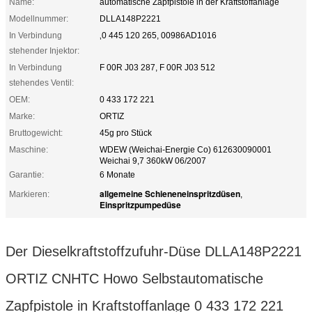
Name:
automatische Zapfpistole in der Kraftstoffanlage
Modellnummer:
DLLA148P2221
In Verbindung
‚0 445 120 265, 00986AD1016
stehender Injektor:
In Verbindung
F 00R J03 287, F 00R J03 512
stehendes Ventil:
OEM:
0 433 172 221
Marke:
ORTIZ
Bruttogewicht:
45g pro Stück
Maschine:
WDEW (Weichai-Energie Co) 612630090001
Weichai 9,7 360kW 06/2007
Garantie:
6 Monate
allgemeine Schieneneinspritzdüsen
Markieren:
,
Einspritzpumpedüse
Der Dieselkraftstoffzufuhr-Düse DLLA148P2221
ORTIZ CNHTC Howo Selbstautomatische
Zapfpistole in Kraftstoffanlage 0 433 172 221