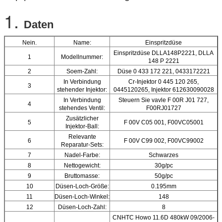
1.
Daten
Nein.
Name:
Einspritzdüse
Einspritzdüse DLLA148P2221, DLLA
1
Modellnummer:
148 P 2221
2
Soem-Zahl:
Düse 0 433 172 221, 0433172221
In Verbindung
Cr-Injektor 0 445 120 265,
3
stehender Injektor:
0445120265, Injektor 612630090028
In Verbindung
Steuern Sie vavle F 00R J01 727,
4
stehendes Ventil:
F00RJ01727
Zusätzlicher
5
F 00V C05 001, F00VC05001
Injektor-Ball:
Relevante
6
F 00V C99 002, F00VC99002
Reparatur-Sets:
7
Nadel-Farbe:
Schwarzes
8
Nettogewicht:
30g/pc
9
Bruttomasse:
50g/pc
10
Düsen-Loch-Größe:
0.195mm
11
Düsen-Loch-Winkel:
148
12
Düsen-Loch-Zahl:
8
CNHTC Howo 11.6D 480kW 09/2006-