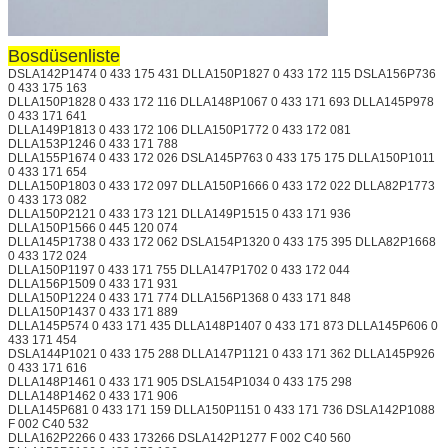
Bosdüsenliste
DSLA142P1474 0 433 175 431 DLLA150P1827 0 433 172 115 DSLA156P736
0 433 175 163
DLLA150P1828 0 433 172 116 DLLA148P1067 0 433 171 693 DLLA145P978
0 433 171 641
DLLA149P1813 0 433 172 106 DLLA150P1772 0 433 172 081
DLLA153P1246 0 433 171 788
DLLA155P1674 0 433 172 026 DSLA145P763 0 433 175 175 DLLA150P1011
0 433 171 654
DLLA150P1803 0 433 172 097 DLLA150P1666 0 433 172 022 DLLA82P1773
0 433 173 082
DLLA150P2121 0 433 173 121 DLLA149P1515 0 433 171 936
DLLA150P1566 0 445 120 074
DLLA145P1738 0 433 172 062 DSLA154P1320 0 433 175 395 DLLA82P1668
0 433 172 024
DLLA150P1197 0 433 171 755 DLLA147P1702 0 433 172 044
DLLA156P1509 0 433 171 931
DLLA150P1224 0 433 171 774 DLLA156P1368 0 433 171 848
DLLA150P1437 0 433 171 889
DLLA145P574 0 433 171 435 DLLA148P1407 0 433 171 873 DLLA145P606 0
433 171 454
DSLA144P1021 0 433 175 288 DLLA147P1121 0 433 171 362 DLLA145P926
0 433 171 616
DLLA148P1461 0 433 171 905 DSLA154P1034 0 433 175 298
DLLA148P1462 0 433 171 906
DLLA145P681 0 433 171 159 DLLA150P1151 0 433 171 736 DSLA142P1088
F 002 C40 532
DLLA162P2266 0 433 173266 DSLA142P1277 F 002 C40 560