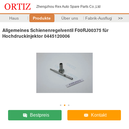
Zhengzhou Rex Auto Spare Parts Co.,Ltd
Haus
Produkte
Über uns
Fabrik-Ausflug
>>
Allgemeines Schienenregelventil F00RJ00375 für
Hochdruckinjektor 0445120006
Bestpreis
Kontakt