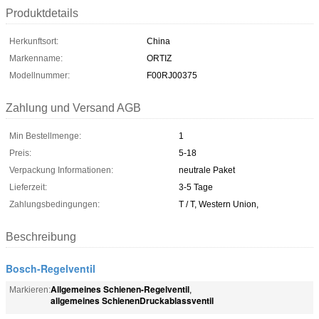
Produktdetails
Herkunftsort:
China
Markenname:
ORTIZ
Modellnummer:
F00RJ00375
Zahlung und Versand AGB
Min Bestellmenge:
1
Preis:
5-18
Verpackung Informationen:
neutrale Paket
Lieferzeit:
3-5 Tage
Zahlungsbedingungen:
T / T, Western Union,
Beschreibung
Bosch-Regelventil
Allgemeines Schienen-Regelventil
Markieren:
,
allgemeines SchienenDruckablassventil