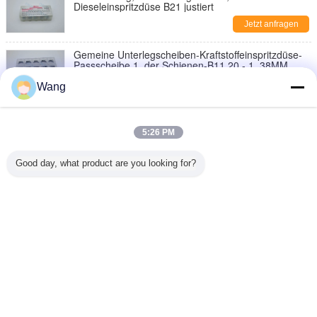
Dieseleinspritzdüse B21 justiert
Jetzt anfragen
Gemeine Unterlegscheiben-Kraftstoffeinspritzdüse-
Passscheibe 1. der Schienen-B11 20 - 1. 38MM
Jetzt anfragen
Wang
Dauerhafte Injektor-Dichtungs-Ausrüstung, 1. 56 - 1.
60MM Größen-allgemeine Schienen-Düse B26
5:26 PM
Jetzt anfragen
Good day, what product are you looking for?
Industrielle Injektor-Waschmaschine, hohe
Haltbarkeits-allgemeiner Schienen-Injektor zerteilt
B22
Jetzt anfragen
Ändern Sie Sprache
German