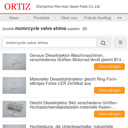
Zhengzhou Rex Auto Spare Parts Co.,Ltd
Haus
Produkte
Über uns
Fabrik-Ausflug
>>
motorcycle valve shims
Qualität
supplier.
(7)
Genaue Dieselinjektor-Waschmaschinen,
verschiedenes Größen-Motorrad-Ventil gleicht B13
aus
Jetzt anfragen
Materieller Dieselstahlinjektor gleicht Ring-Form-
silbriges Farbe-CER Zertifikat aus
Jetzt anfragen
Gleicht Dieselinjektor B42 verschiedene Größen-
Hochgeschwindigkeitsstahl-materielle Kasten-
Verpackung aus
Jetzt anfragen
Hochleistung, die Unterlegscheibe, industrielle