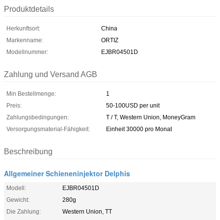
Produktdetails
Herkunftsort:
China
Markenname:
ORTIZ
Modellnummer:
EJBR04501D
Zahlung und Versand AGB
Min Bestellmenge:
1
Preis:
50-100USD per unit
Zahlungsbedingungen:
T / T, Western Union, MoneyGram
Versorgungsmaterial-Fähigkeit:
Einheit 30000 pro Monat
Beschreibung
Allgemeiner Schieneninjektor Delphis
Modell:
EJBR04501D
Gewicht:
280g
Die Zahlung:
Western Union, TT