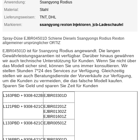
Anwendung:
Ssangyong Rodius
Material:
Stahl
Lieferungsweisen:
TNT, DHL
ssangyong rexton Injektoren
jcb-Ladeschaufel
Markieren:
,
Spray-Düse EJBR04501D Schiene Diesels Ssangyongs Rodius Rexton
allgemeiner ursprünglicher ORTIZ
ist für
Rodius
angewandt. Die langen
EJBR04501D
Ssangyong
Gewährleistungsgarantien ist verfügbar. Darüber hinaus gewähren
wir auch technische Unterstützung für Kunden. Wenn Sie nicht über
das Modell sicher sind, können Sie uns immer konsultieren. Wir
stellen Stunden 7*24 des Services zur Verfügung. Gleichzeitig
stellen wir auch Beratungsdienste der Vorverkäufe zur Verfügung,
um die Kunden zu vermeiden, die das falsche Modell kaufen.
Sparen Sie Geld und sparen Sie Zeit für Kunden
L163PBD + 9308-622B
EJBR03301D
L121PBD + 9308-621C
EJBR02201Z
EJBR01302Z
EJBR01601Z
L133PBD + 9308-621C
EJBR00501Z
L136PBD + 9308-621C
EJBR03001D