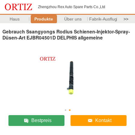
Zhengzhou Rex Auto Spare Parts Co.,Ltd
Haus
Produkte
Über uns
Fabrik-Ausflug
>>
Gebrauch Ssangyongs Rodius Schienen-Injektor-Spray-
Düsen-Art EJBR04501D DELPHIS allgemeine
Bestpreis
Kontakt