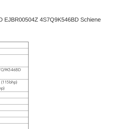
5PBD EJBR00504Z 4S7Q9K546BD Schiene
S7Q9K546BD
 (115bhp)
hp)