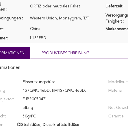
g
ORTIZ oder neutrales Paket
Lieferzeit :
en :
Versorgungs
edingungen :
Western Union, Moneygram, T/T
Fähigkeit :
China
t:
Markenname
L135PBD
mer:
FORMATIONEN
PRODUKT-BESCHREIBUNG
ormationen
Einspritzungsdüse
Modellnum
ung
4S7Q9K546BD, RM4S7Q9K546BD,
Material:
njektor:
EJBR00504Z
:
silbrig
Net Gewich
cht:
50g/PC
Garantie:
en:
ÖlStrahldüse
,
Dieselkraftstoffdüse