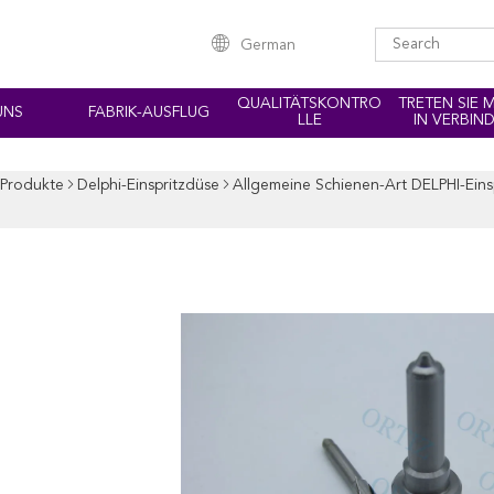
German
QUALITÄTSKONTRO
TRETEN SIE 
UNS
FABRIK-AUSFLUG
LLE
IN VERBIN
Produkte
Delphi-Einspritzdüse
Allgemeine Schienen-Art DELPHI-Eins