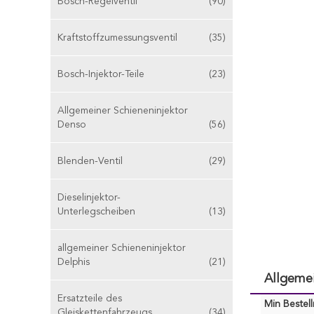
Bosch-Regelventil
(90)
Kraftstoffzumessungsventil
(35)
Bosch-Injektor-Teile
(23)
Allgemeiner Schieneninjektor
Denso
(56)
Blenden-Ventil
(29)
Dieselinjektor-
Unterlegscheiben
(13)
allgemeiner Schieneninjektor
Delphis
(21)
Allgemei
Ersatzteile des
Min Bestel
Gleiskettenfahrzeugs
(34)