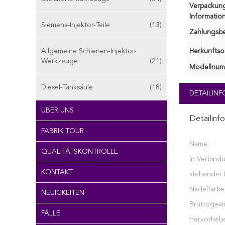
Verpackun
Information
Siemens-Injektor-Teile
(13)
Zahlungsb
Allgemeine Schienen-Injektor-
Herkunftsor
Werkzeuge
(21)
Modellnum
Diesel-Tanksäule
(18)
DETAILIN
ÜBER UNS
Detailinf
FABRIK TOUR
Name:
QUALITÄTSKONTROLLE
In Verbind
KONTAKT
stehender I
Nadelfarbe
NEUIGKEITEN
Bruttogewi
FÄLLE
Hervorheb