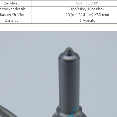
Zertifikat:
CER, ISO9001
erpackendetails:
1pc/tube, 10pcs/box
Kasten-Größe:
10 (cm) *4.5 (cm) *7.5 (cm)
Garantie:
6 Monate