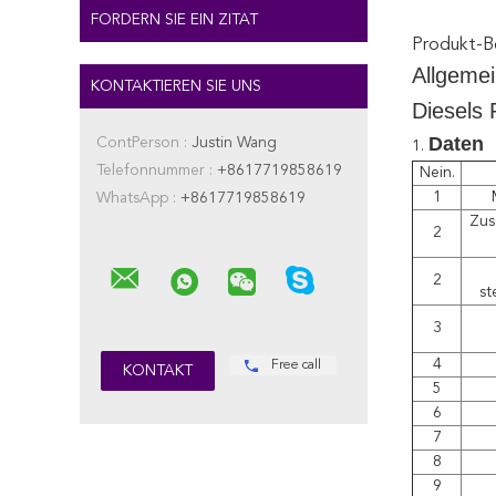
FORDERN SIE EIN ZITAT
Produkt-B
Allgeme
KONTAKTIEREN SIE UNS
Diesel
Daten
ContPerson :
Justin Wang
1.
Telefonnummer :
+8617719858619
Nein.
1
WhatsApp :
+8617719858619
Zus
2
2
st
3
4
Free call
5
6
7
8
9