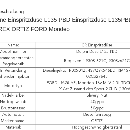
eschreibung
ine Einspritzdüse L135 PBD Einspritzdüse L13
s REX ORTIZ FORD Mondeo
Name:
CR Einspritzdüse
Modellnummer:
Delphi-Düse L135 PBD
ammengebrachtes
Regelventil 9308-621C, 9308z621C
Regelventil:
In Verbindung
Dieselinjektor R00504Z, 4S7Q9K546BD, RM4
ehender Injektor:
02CS27643
FORD, JAGUAR, Mondeo 16v M IV 2.0L TDCi
Motortyp
X Art Zustand des Sport-2.0L D (130b
Nadel-Farbe:
Slivery, Nut
Nettogewicht:
40g/pc
Bruttomasse:
50g/pc
Automotor:
Dieselfahrzeug
Markenname:
ORTIZ
Material:
Hochgeschwindigkeitsstahl